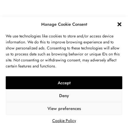
PIN IT
Manage Cookie Consent
Colección EFFY Anillo de Hematita (9 x 7mm)
We use technologies like cookies to store and/or access device
y Diamante en Plata de Ley $104,
SHOP NOW
.
information. We do this to improve browsing experience and to
show personalized ads. Consenting to these technologies will allow
Además de ser una piedra de la mente,
us to process data such as browsing behavior or unique IDs on this
site. Not consenting or withdrawing consent, may adversely affect
también es una piedra de equilibrio. Sus
certain features and functions.
propiedades también pueden ayudar a que el
cuerpo etéreo y el cuerpo físico estén
Accept
alineados.
Deny
Aportará un equilibrio que la mayoría no
puede encontrar sin años de meditación y
View preferences
práctica. El caótico torbellino de tu vida se
Cookie Policy
enderezará por sí mismo si llevas esta brillante