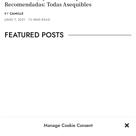
Recomendadas: Todas Asequibles
BY
CAMILLE
JUNIO 7, 2021
10 MINS READ
FEATURED POSTS
PIEDRA
,
JOYAS
Peridoto Significado, Propiedades,
Precio, Usos.
MAYO 5, 2023
7 MINS READ
Manage Cookie Consent