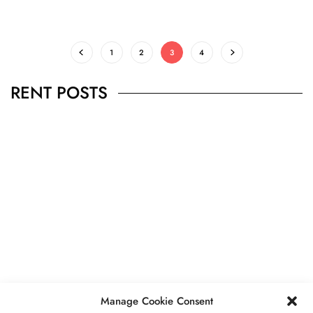
1
2
3
4
RENT POSTS
PIEDRA
,
JOYAS
Peridoto Significado, Propiedades,
Precio, Usos.
MAYO 5, 2023
7 MINS READ
Manage Cookie Consent