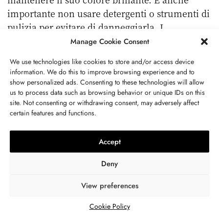
importante non usare detergenti o strumenti di
pulizia per evitare di danneggiarla. I
proprietari dovrebbero consultare un
Manage Cookie Consent
gioielliere prima di tentare di pulire
We use technologies like cookies to store and/or access device
meccanicamente un’acquamarina.
information. We do this to improve browsing experience and to
show personalized ads. Consenting to these technologies will allow
Lo Sai Anche Tu?
us to process data such as browsing behavior or unique IDs on this
site. Not consenting or withdrawing consent, may adversely affect
L’acquamarina è la pietra designata per il 19°
certain features and functions.
anniversario di matrimonio.
Il berillo blu più scuro dell’acquamarina è
Accept
chiamato maxixe[ma-SHEE-sha].
Deny
Conclusione
View preferences
Grazie per aver letto questo articolo, spero che
ti aiuti a ottenere le informazioni necessarie.
Cookie Policy
Sentitevi di condividere i vostri pensieri qui