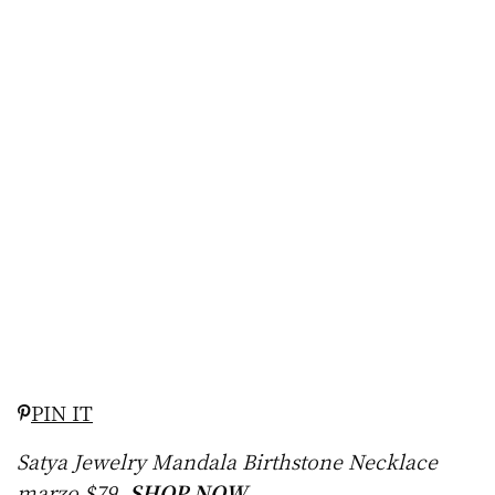
PIN IT
Satya Jewelry Mandala Birthstone Necklace
marzo $79,
SHOP NOW
.