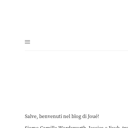
Salve, benvenuti nel blog di Joué!
Siamo Camille Wordsworth, Jessica e Jisub, tre