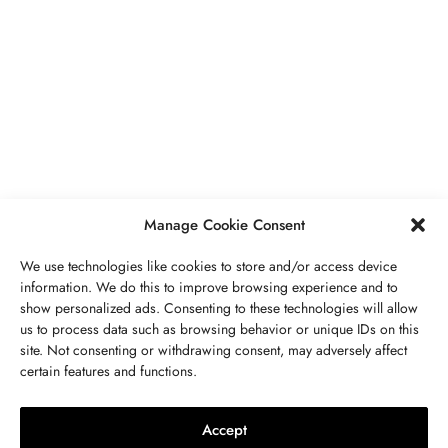
GIOIELLI
,
TENDENZA
Su Quale Dito Va L’anello Nuziale?
Quale Mano?
MARZO 8, 2024
2 MINS READ
Manage Cookie Consent
We use technologies like cookies to store and/or access device
information. We do this to improve browsing experience and to
show personalized ads. Consenting to these technologies will allow
us to process data such as browsing behavior or unique IDs on this
site. Not consenting or withdrawing consent, may adversely affect
INFORMAZIONI SU JOUÉ
CONTATTATECI
certain features and functions.
GIOIELLI
,
TENDENZA
Colori E Significati Degli Anelli
Accept
Dell’umore: Cos’è Un Anello