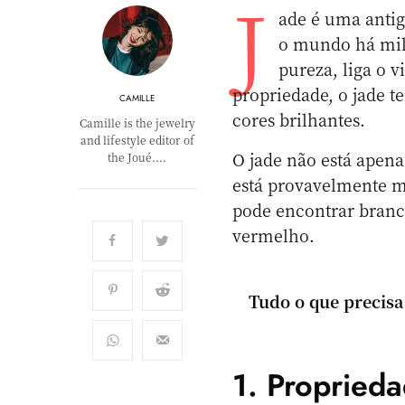
J
ade é uma antig
o mundo há milh
pureza, liga o 
propriedade, o jade t
CAMILLE
cores brilhantes.
Camille is the jewelry
and lifestyle editor of
O jade não está apena
the Joué.…
está provavelmente ma
pode encontrar branco
vermelho.
Tudo o que precisa
1. Propried