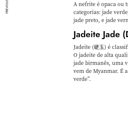
PREVIOUS ARTICLE
A nefrite é opaca ou t
categorias: jade verde
jade preto, e jade ve
Jadeite Jade (
Jadeite (硬玉) é classif
O jadeite de alta qu
jade birmanês, uma v
vem de Myanmar. É aq
verde”.