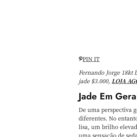
PIN IT
Fernando Jorge 18kt 
jade $3.000,
LOJA AG
Jade Em Gera
De uma perspectiva ge
diferentes. No entan
lisa, um brilho eleva
uma sensação de seda