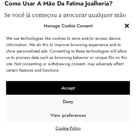
Como Usar A Mão Da Fatima Joalheria?
Se você já começou a procurar qualquer mão
de fatima jóias, talvez já tenha descoberto que
Manage Cookie Consent
não há falta de peças de joalheria com este
We use technologies like cookies to store and/or access device
importante símbolo. Você pode encontrá-la
information. We do this to improve browsing experience and to
incorporada em brincos, pingentes, pulseiras,
show personalized ads. Consenting to these technologies will allow
e até mesmo roupas e penduras de parede!
us to process data such as browsing behavior or unique IDs on this
site. Not consenting or withdrawing consent, may adversely affect
Qual Mão Usar A Bracelete De Fátima?
certain features and functions.
Mas como se usa uma pulseira de mão de
Accept
fátima? A sabedoria tradicional afirma que é
melhor usá-la com a mão esquerda, pois esta é
Deny
a mão mais próxima do coração. Entretanto,
algumas pessoas canhotas preferem usá-la na
View preferences
mão direita!
Cookie Policy