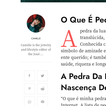
O Que É Pe
A
pedra da lua
translúcida,
CAMILLE
Conhecida c
Camille is the jewelry
and lifestyle editor of
símbolo de amizade e
the Joué.…
ente querido; é tamb
saúde, riqueza e long
A Pedra Da 
Nascença D
“O que é minha pedr
Internet. A lista de 