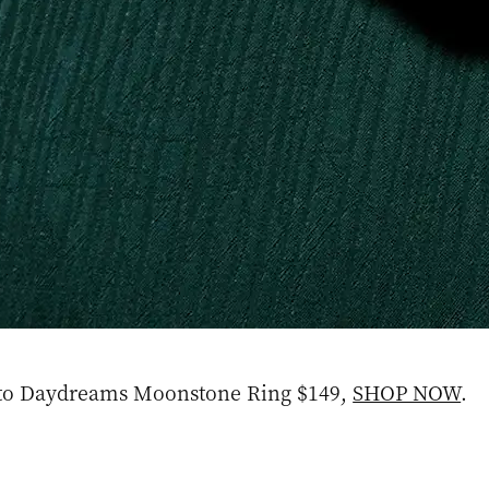
Into Daydreams Moonstone Ring $149,
SHOP NOW
.