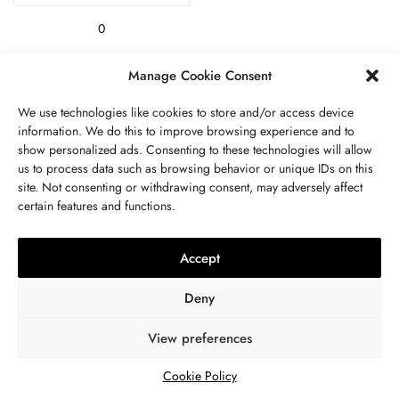
0
Manage Cookie Consent
We use technologies like cookies to store and/or access device
RELATED POSTS
information. We do this to improve browsing experience and to
show personalized ads. Consenting to these technologies will allow
us to process data such as browsing behavior or unique IDs on this
site. Not consenting or withdrawing consent, may adversely affect
certain features and functions.
Accept
Deny
View preferences
JÓIAS
,
UNCATEGORIZED
PEDRA
,
JÓIAS
VR And Other Ways
Peridoto Propriedades,
Cookie Policy
Technology Is Boosting
Significado, Valor,