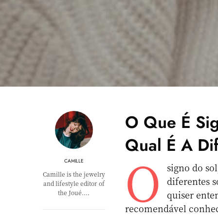
O Que É Sig
Qual É A Di
O
CAMILLE
signo do sol
Camille is the jewelry
diferentes 
and lifestyle editor of
the Joué.…
quiser ente
recomendável conhecer