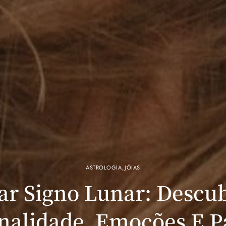
ASTROLOGIA
,
JÓIAS
ar Signo Lunar: Descu
nalidade, Emoções E P