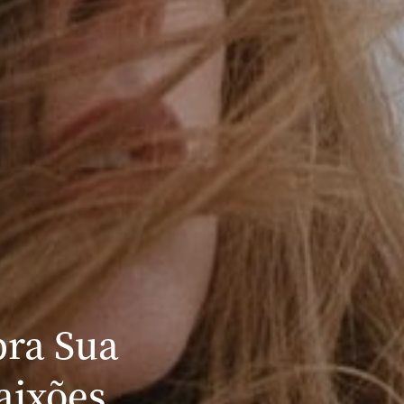
bra Sua
aixões