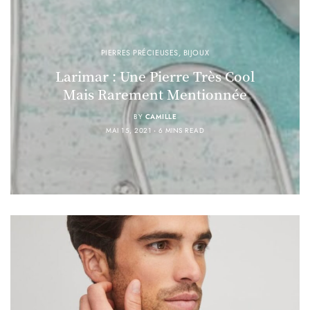
PIERRES PRÉCIEUSES
,
BIJOUX
Larimar : Une Pierre Très Cool
Mais Rarement Mentionnée
BY
CAMILLE
MAI 15, 2021
6 MINS READ