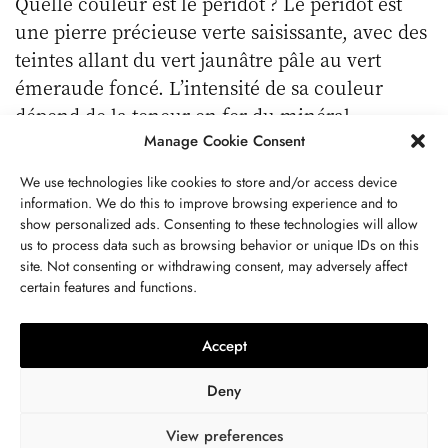
Quelle couleur est le péridot ? Le péridot est
une pierre précieuse verte saisissante, avec des
teintes allant du vert jaunâtre pâle au vert
émeraude foncé. L’intensité de sa couleur
dépend de la teneur en fer du minéral.
Manage Cookie Consent
Les nuances uniques et vibrantes de vert du
We use technologies like cookies to store and/or access device
péridot sont admirées depuis l’Antiquité, ce qui
information. We do this to improve browsing experience and to
en fait un choix populaire pour les bijoux.
show personalized ads. Consenting to these technologies will allow
us to process data such as browsing behavior or unique IDs on this
Dureté Du Péridot
site. Not consenting or withdrawing consent, may adversely affect
certain features and functions.
Le péridot a une dureté modérée, se situant
entre 6,5 et 7 sur l’échelle de Mohs. Ce niveau
Accept
de dureté le rend adapté à divers types de
bijoux, car il peut résister à l’usure
Deny
quotidienne.
View preferences