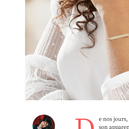
D
e nos jours,
son apparen