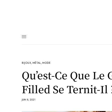
BIJOUX
,
MÉTAL
,
MODE
Qu’est-Ce Que Le G
Filled Se Ternit-Il 
JUIN 8, 2021