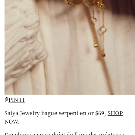
PIN IT
Satya Jewelry bague serpent en or $69,
SHOP
NOW
.
Enveloppez votre doigt de l’une des créatures