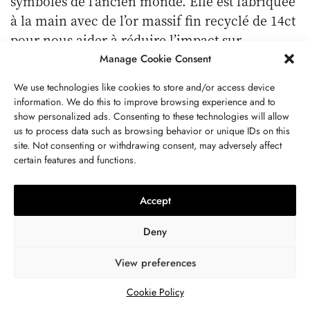
symboles de l’ancien monde. Elle est fabriquée
à la main avec de l’or massif fin recyclé de 14ct
pour nous aider à réduire l’impact sur
l’environnement ; les détails de l’échelle sont
Manage Cookie Consent
ornés de pavés de diamants blancs et de
We use technologies like cookies to store and/or access device
diamants noirs insérés.
information. We do this to improve browsing experience and to
show personalized ads. Consenting to these technologies will allow
Read More
us to process data such as browsing behavior or unique IDs on this
site. Not consenting or withdrawing consent, may adversely affect
Que signifie la main de Fatma ? Signification,
certain features and functions.
bijou, malheur, origine.
Bijoux mauvais oeil : Tout ce que vous devez
Accept
savoir
Deny
Qu’est-ce que la bague toi et moi a de spécial ?
View preferences
Megan Fox, Ariana Grande, Kylie Jenner…
Cookie Policy