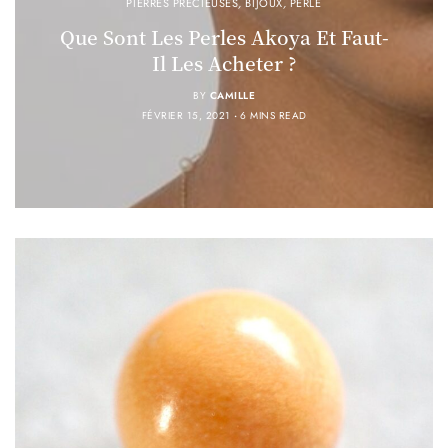
PIERRES PRÉCIEUSES
,
BIJOUX
,
PERLE
Que Sont Les Perles Akoya Et Faut-
Il Les Acheter ?
BY
CAMILLE
FÉVRIER 15, 2021
6 MINS READ