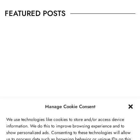
FEATURED POSTS
PIERRES PRÉCIEUSES
,
BIJOUX
Péridot Pierre De Naissance: Prix,
Propriétés, Signification Spirituelle,
Bienfaits
MAI 5, 2023
7 MINS READ
Manage Cookie Consent
We use technologies like cookies to store and/or access device
information. We do this to improve browsing experience and to
show personalized ads. Consenting to these technologies will allow
us to process data such as browsing behavior or unique IDs on this