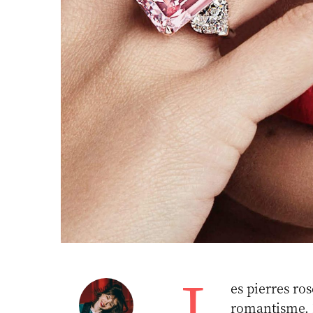
L
es pierres ro
romantisme. L