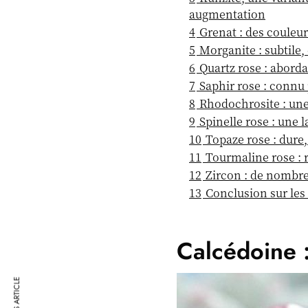
augmentation
4
Grenat : des couleu
5
Morganite : subtile,
6
Quartz rose : aborda
7
Saphir rose : connu
8
Rhodochrosite : une
9
Spinelle rose : une
10
Topaze rose : dure,
11
Tourmaline rose : r
12
Zircon : de nombre
13
Conclusion sur les 
Calcédoine 