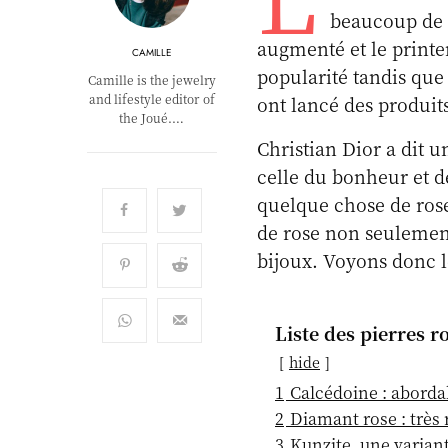
beaucoup de g
augmenté et le print
CAMILLE
popularité tandis que
Camille is the jewelry
and lifestyle editor of
ont lancé des produits
the Joué.…
Christian Dior a dit u
celle du bonheur et d
quelque chose de rose
de rose non seulement
bijoux. Voyons donc le
Liste des pierres ro
hide
1
Calcédoine : aborda
2
Diamant rose : très 
3
Kunzite, une varian