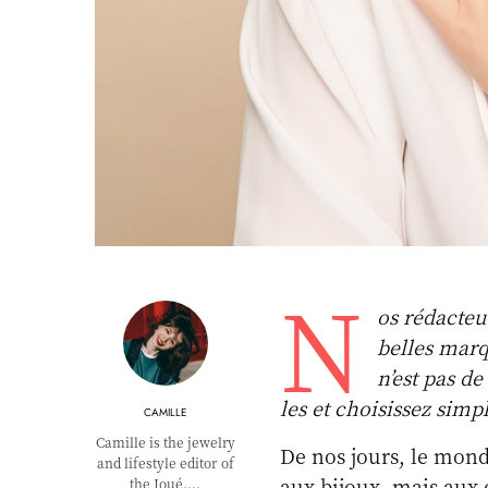
N
os rédacteu
belles marq
n’est pas de
les et choisissez sim
CAMILLE
Camille is the jewelry
De nos jours, le monde
and lifestyle editor of
aux bijoux, mais aux œ
the Joué.…