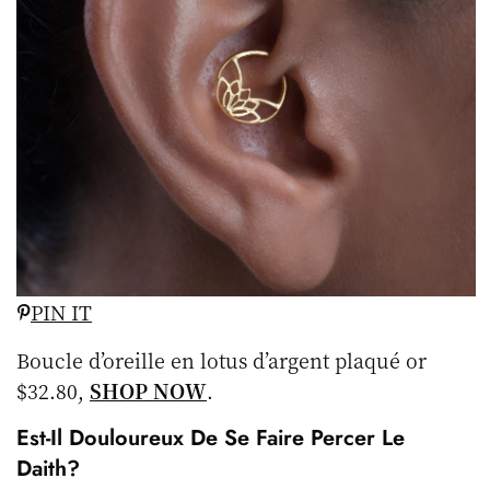
PIN IT
Boucle d’oreille en lotus d’argent plaqué or
$32.80,
SHOP NOW
.
Est-Il Douloureux De Se Faire Percer Le
Daith?