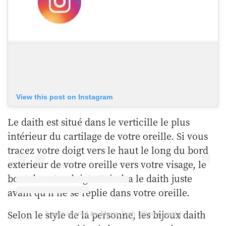
View this post on Instagram
Le daith est situé dans le verticille le plus
intérieur du cartilage de votre oreille. Si vous
tracez votre doigt vers le haut le long du bord
extérieur de votre oreille vers votre visage, le
bout de votre doigt atteindra le daith juste
avant qu’il ne se replie dans votre oreille.
Selon le style de la personne, les bijoux daith
A post shared by Maria Tash (@mariatash)