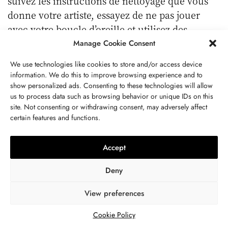
suivez les instructions de nettoyage que vous
donne votre artiste, essayez de ne pas jouer
avec votre boucle d’oreille et utilisez des
matériaux de qualité chirurgicale au début.
Manage Cookie Consent
Un Piercing Daith Fait-Il Vraiment Disparaître
We use technologies like cookies to store and/or access device
information. We do this to improve browsing experience and to
Les Migraines ?
show personalized ads. Consenting to these technologies will allow
us to process data such as browsing behavior or unique IDs on this
Si vous envisagez de vous faire faire un
site. Not consenting or withdrawing consent, may adversely affect
piercing daith parce que vous aimez son aspect
certain features and functions.
et qu’il pourrait vous aider à soulager vos
migraines, passez cette section et poursuivez
Accept
votre lecture dans la suivante. Les effets
placebo ne sont efficaces que si vous ne savez
Deny
pas qu’il s’agit d’effets placebo.
View preferences
L’idée selon laquelle le piercing daith
Cookie Policy
soulagera vos migraines est basée sur le fait