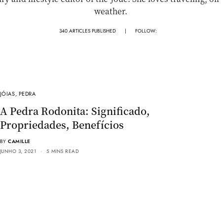
weather.
340 ARTICLES PUBLISHED
|
FOLLOW:
JÓIAS
,
PEDRA
A Pedra Rodonita: Significado,
Propriedades, Benefícios
BY
CAMILLE
JUNHO 3, 2021
5 MINS READ