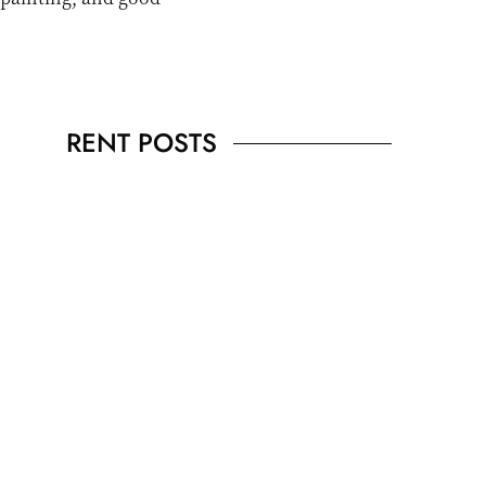
RENT POSTS
JÓIAS
,
UNCATEGORIZED
VR And Other Ways
Technology Is Boosting
Our Lifestyles
JULHO 18, 2023
2 MINS READ