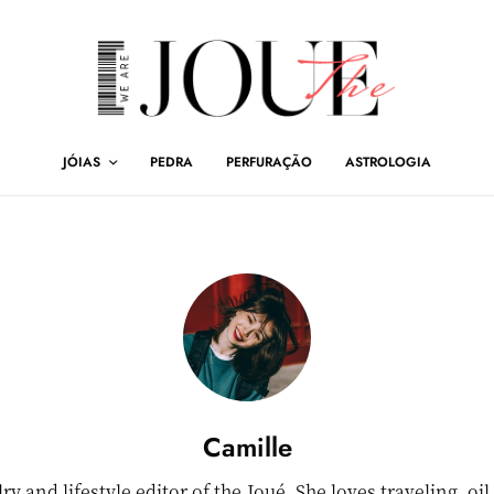
JÓIAS
PEDRA
PERFURAÇÃO
ASTROLOGIA
Camille
lry and lifestyle editor of the Joué. She loves traveling, oi