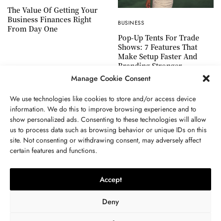
The Value Of Getting Your
Business Finances Right
BUSINESS
From Day One
Pop-Up Tents For Trade
Shows: 7 Features That
Make Setup Faster And
Branding Stronger
Manage Cookie Consent
We use technologies like cookies to store and/or access device
information. We do this to improve browsing experience and to
show personalized ads. Consenting to these technologies will allow
ABOUT US
GET IN TOUCH
PRIVACY POLICY
us to process data such as browsing behavior or unique IDs on this
site. Not consenting or withdrawing consent, may adversely affect
TERMS AND CONDITIONS
WORK WITH US
certain features and functions.
Accept
Deny